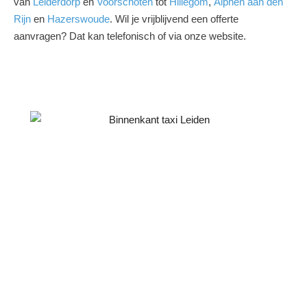
van
Leiderdorp
en
Voorschoten
tot
Hillegom
,
Alphen aan den
Rijn
en
Hazerswoude
. Wil je vrijblijvend een offerte
aanvragen? Dat kan telefonisch of via onze website.