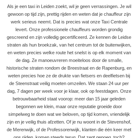
Als je een taxi in Leiden zoekt, wil je geen verrassingen. Je wil
gewoon op tijd zijn, prettig rijden en weten dat je chauffeur zijn
werk serieus neemt. Dat is precies wat onze Taxi Centrale
levert. Onze professionele chauffeurs worden grondig
gescreend en zijn volledig gecertificeerd. Ze kennen de Leidse
straten als hun broekzak, van het centrum tot de buitenwijken,
en weten precies welke route het snelst is op elk moment van
de dag. Ze manoeuvreren moeiteloos door de smalle,
historische straten rondom de Breestraat en de Rapenburg, en
weten precies hoe ze de drukte van fietsers en deelfietsen bij
de Steenstraat veilig moeten omzeilen. We staan 24 uur per
dag, 7 dagen per week voor je klaar, ook op feestdagen. Onze
betrouwbaarheid staat voorop: meer dan 15 jaar geleden
begonnen we klein, maar onze reputatie groeide door
simpelweg te doen wat we beloven, op tijd komen, vriendelijk
zijn en je veilig thuis afzetten. Of je nu woont in de Stevenshof,
de Merenwijk, of de Professorenwijk, klanten die één keer met
ons rijden, komen steeds terug. Dat zegt genoeg, toch?