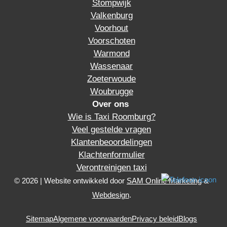
Stompwijk
Valkenburg
Voorhout
Voorschoten
Warmond
Wassenaar
Zoeterwoude
Woubrugge
Over ons
Wie is Taxi Roomburg?
Veel gestelde vragen
Klantenbeoordelingen
Klachtenformulier
Verontreinigen taxi
© 2026 | Website ontwikkeld door
SAM Online Marketing
&
Webdesign
.
Sitemap
Algemene voorwaarden
Privacy beleid
Blogs