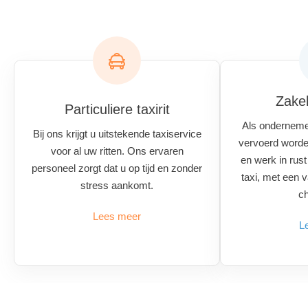
Zakel
Particuliere taxirit
Als onderneme
Bij ons krijgt u uitstekende taxiservice
vervoerd worden
voor al uw ritten. Ons ervaren
en werk in rus
personeel zorgt dat u op tijd en zonder
taxi, met een 
stress aankomt.
ch
Lees meer
L