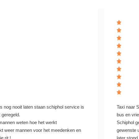
s nog nooit laten staan schiphol service is
Taxi naar S
t geregeld.
bus en vrie
annen weten hoe het werkt
Schiphol g
kt weer mannen voor het meedenken en
gewenste u
e rit !
later stond