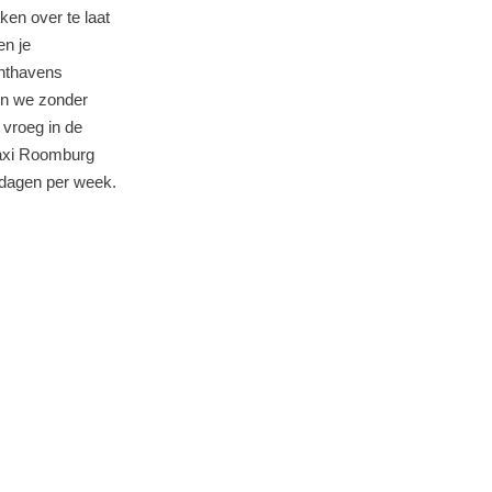
ken over te laat
en je
chthavens
en we zonder
 vroeg in de
Taxi Roomburg
 dagen per week.