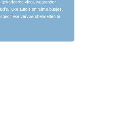
n gevarieerde vloot, waaronder
axi’s, luxe auto’s en ruime busjes,
specifieke vervoersbehoeften te