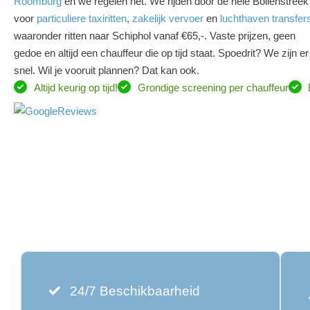
Roomburg
en we regelen het. We rijden door de hele Bollenstreek
voor
particuliere taxiritten
,
zakelijk vervoer
en
luchthaven transfer
waaronder ritten naar Schiphol vanaf €65,-. Vaste prijzen, geen
gedoe en altijd een chauffeur die op tijd staat. Spoedrit? We zijn er
snel. Wil je vooruit plannen? Dat kan ook.
Altijd keurig op tijd!
Grondige screening per chauffeur
24/7 Beschikbaarheid