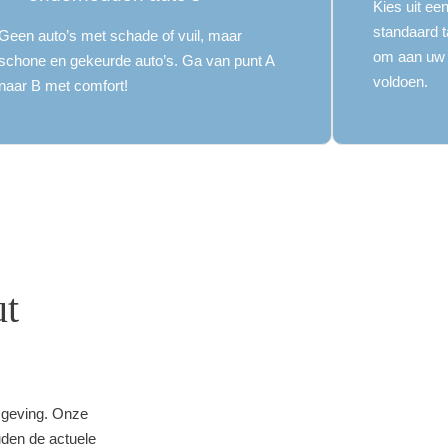
Kies uit ee
standaard t
Geen auto’s met schade of vuil, maar
om aan uw 
schone en gekeurde auto’s. Ga van punt A
voldoen.
naar B met comfort!
ut
mgeving. Onze
uden de actuele