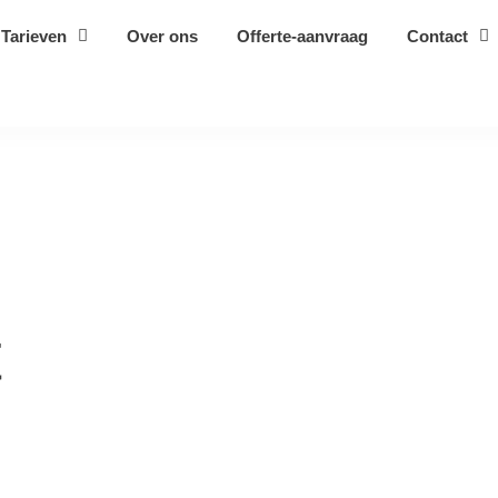
Tarieven
Over ons
Offerte-aanvraag
Contact
t