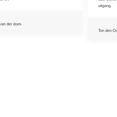
uitgang.
van der does
Ton den O