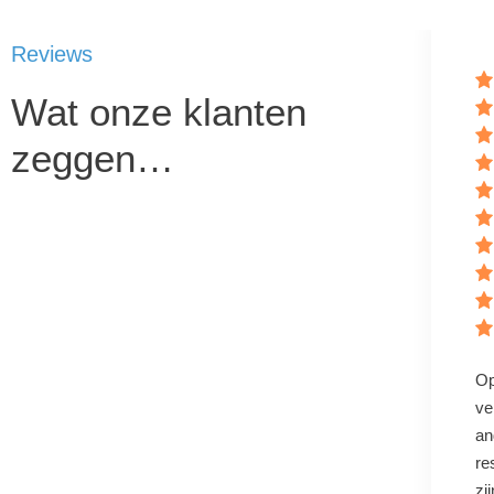
Reviews
Wat onze klanten
zeggen…
Op
ve
an
re
zi