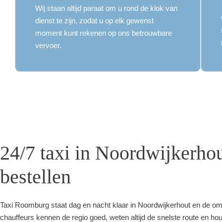
Wij staan ​​altijd paraat om u rond de klok van
dienst te zijn, zodat u op elk gewenst
moment kunt rekenen op ons betrouwbare
vervoer.
24/7 taxi in Noordwijkerho
bestellen
Taxi Roomburg staat dag en nacht klaar in Noordwijkerhout en de o
chauffeurs kennen de regio goed, weten altijd de snelste route en ho